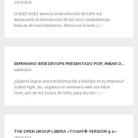
23/10/2018
SCALED AGILE anuncia la introducción de SAFe 4.6,
destacando la introducción de las cinco competencias
básicas de Lean Enterprise. Ahora son la lente principal para
comprender e implementar SAFe. El dominio de estas cinco
competencias permite a las empresas navegar con éxito la
interrupción digital y responder de manera efectiva a las
condiciones volátiles del [...]
SEMINARIO WEB DEVOPS PRESENTADO POR: INBAR OREN (SOCIO SAFE)
04/09/2018
¿Quieres lograr una transformación a DevOps en tu empresa?
Scaled Agile, Inc. organiza un seminario web con Inbar
Oren, uno de los Socios de SAFe, para discutir su curso
DevOps. Conoce las respuestas a: ● ¿Deberíamos estar
haciendo DevOps? ● ¿Necesito saber SAFe? ● ¿Cómo puedo
beneficiarme de esta clase? ¡No querrás perder esta
oportunidad! Únete a [...]
THE OPEN GROUP LIBERA «TOGAF® VERSIÓN 9.2»
18/04/2018