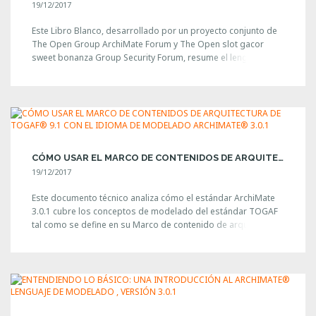
19/12/2017
Este Libro Blanco, desarrollado por un proyecto conjunto de
The Open Group ArchiMate Forum y The Open slot gacor
sweet bonanza Group Security Forum, resume el lenguaje
ArchiMate 3.0.1, describe el papel del riesgo y la seguridad en
las arquitecturas TOGAF y revisa los estándares y marcos
relevantes. Posteriormente, utiliza un conjunto ampliamente
aceptado de conceptos [...]
CÓMO USAR EL MARCO DE CONTENIDOS DE ARQUITECTURA DE TOGAF® 9.1 CON EL IDIOMA DE MODELADO ARCHIMATE® 3.0.1
19/12/2017
Este documento técnico analiza cómo el estándar ArchiMate
3.0.1 cubre los conceptos de modelado del estándar TOGAF
tal como se define en su Marco de contenido de arquitectura
(ACF). Para más información visita:
https://publications.opengroup.org/w173