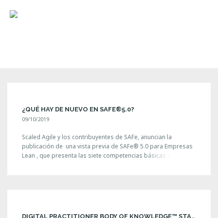
MENU
¿QUÉ HAY DE NUEVO EN SAFE®5.0?
09/10/2019
Scaled Agile y los contribuyentes de SAFe, anuncian la
publicación de una vista previa de SAFe® 5.0 para Empresas
Lean , que presenta las siete competencias básicas de Lean
Enterprise necesarias para lograr una verdadera agilidad
comercial. Lea la noticia completa en: ¿Qué hay de nuevo en
SAFe® 5.0'
DIGITAL PRACTITIONER BODY OF KNOWLEDGE™ STANDARD (90-DAY EVALUATION LICENSE)