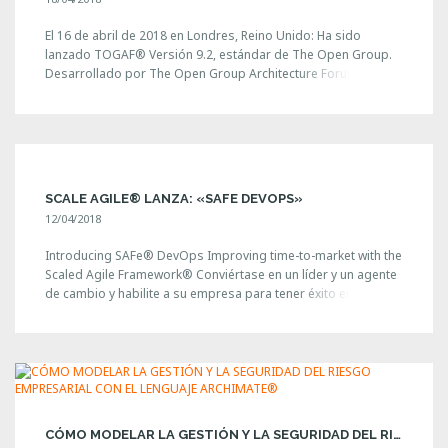
El 16 de abril de 2018 en Londres, Reino Unido: Ha sido
lanzado TOGAF® Versión 9.2, estándar de The Open Group.
Desarrollado por The Open Group Architecture Forum, esta
es la primera actualización importante del estándar TOGAF
desde que el Estándar TOGAF, Versión 9.1 se publicó en
diciembre de 2011. El estándar TOGAF tiene un [...]
SCALE AGILE® LANZA: «SAFE DEVOPS»
12/04/2018
Introducing SAFe® DevOps Improving time-to-market with the
Scaled Agile Framework® Conviértase en un líder y un agente
de cambio y habilite a su empresa para tener éxito en un
mercado disruptivo al certificarse como SAFe® 4 Program
Consultant. Este curso de cuatro días le preparará para
liderar una empresa a una transformación ágil utilizando el
modelo del Marco [...]
CÓMO MODELAR LA GESTIÓN Y LA SEGURIDAD DEL RIESGO EMPRESARIAL CON EL LENGUAJE ARCHIMATE®