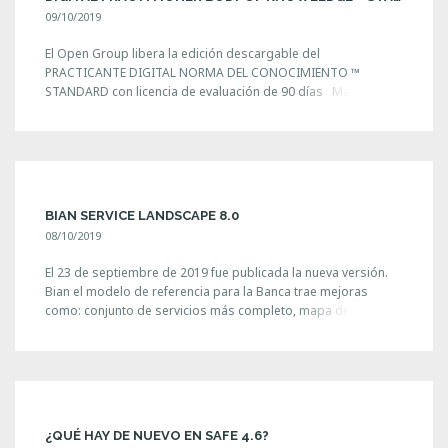
09/10/2019
El Open Group libera la edición descargable del
PRACTICANTE DIGITAL NORMA DEL CONOCIMIENTO ™
STANDARD con licencia de evaluación de 90 días Más
información: Publicaciones The Open Group
BIAN SERVICE LANDSCAPE 8.0
08/10/2019
El 23 de septiembre de 2019 fue publicada la nueva versión.
Bian el modelo de referencia para la Banca trae mejoras
como: conjunto de servicios más completo, mapa de
capacidades de negocio, modelo de información, entre otros.
A partir de la Versión 8 en adelante, el modelo se está
documentando en BiZZdesign, el nuevo repositorio [...]
¿QUÉ HAY DE NUEVO EN SAFE 4.6?