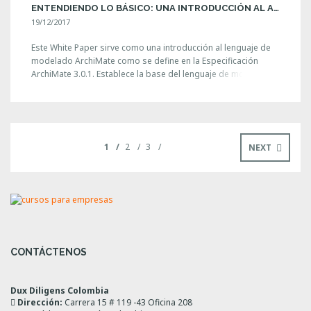
ENTENDIENDO LO BÁSICO: UNA INTRODUCCIÓN AL ARCHIMATE® LENGUAJE DE MODELADO , VERSIÓN 3.0.1
19/12/2017
Este White Paper sirve como una introducción al lenguaje de
modelado ArchiMate como se define en la Especificación
ArchiMate 3.0.1. Establece la base del lenguaje de modelado y
brinda algunos ejemplos breves de cómo puede usarse. El
documento será útil para los arquitectos y otras personas
que se encuentren slot gacor hari ini con el lenguaje [...]
1
2
3
NEXT
CONTÁCTENOS
Dux Diligens Colombia
Dirección:
Carrera 15 # 119 -43 Oficina 208