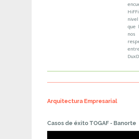
enc
HiFF
nivel
que 
nos 
resp
entr
DuxD
Arquitectura Empresarial
Casos de éxito TOGAF - Banorte