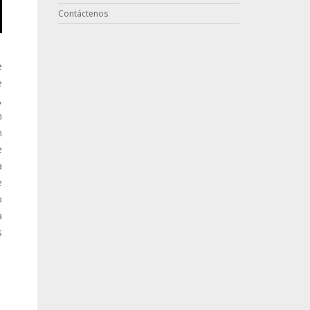
Contáctenos
e
e
,
n
n
e
a
e
o
a
s