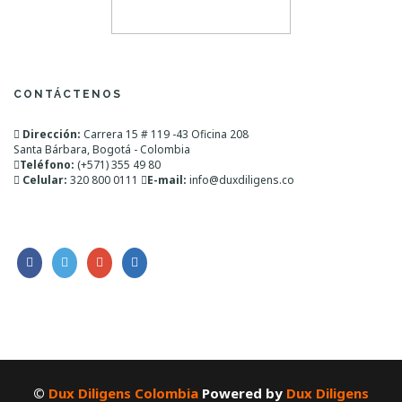
CONTÁCTENOS
Dirección:
Carrera 15 # 119 -43 Oficina 208
Santa Bárbara, Bogotá - Colombia
Teléfono:
(+571) 355 49 80
Celular:
320 800 0111
E-mail:
info@duxdiligens.co
©
Dux Diligens Colombia
Powered by
Dux Diligens