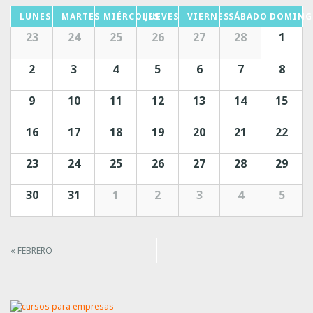
ó
LUNES
MARTES
MIÉRCOLES
JUEVES
VIERNES
SÁBADO
DOMING
23
24
25
26
27
28
n
1
e
2
3
4
5
6
7
8
n
9
10
11
12
13
14
15
t
16
17
18
19
20
21
r
22
e
23
24
25
26
27
28
29
v
30
31
1
2
3
4
5
i
s
C
t
«
FEBRERO
a
a
l
s