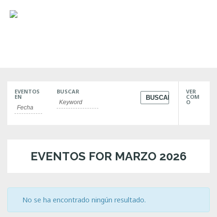
MENU
EVENTOS
BUSCAR
VER
N
EN
COM
O
a
v
e
EVENTOS FOR MARZO 2026
g
a
c
No se ha encontrado ningún resultado.
i