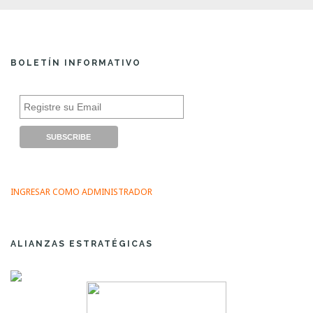
i
g
a
BOLETÍN INFORMATIVO
t
i
o
n
INGRESAR COMO ADMINISTRADOR
ALIANZAS ESTRATÉGICAS